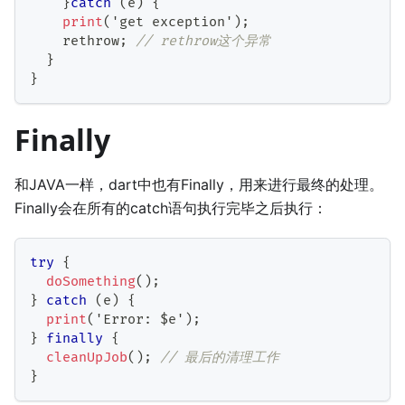
}
catch
(
e
)
{
print
(
'get exception'
)
;
    rethrow
;
// rethrow这个异常
}
}
Finally
和JAVA一样，dart中也有Finally，用来进行最终的处理。
Finally会在所有的catch语句执行完毕之后执行：
try
{
doSomething
(
)
;
}
catch
(
e
)
{
print
(
'
Error
:
 $e'
)
;
}
finally
{
cleanUpJob
(
)
;
// 最后的清理工作
}