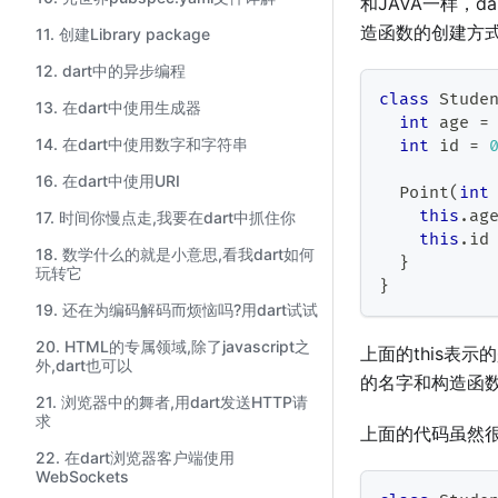
和JAVA一样，
造函数的创建方式
11. 创建Library package
12. dart中的异步编程
class
Stude
13. 在dart中使用生成器
int
 age 
=
14. 在dart中使用数字和字符串
int
 id 
=
16. 在dart中使用URI
Point
(
int
this
.
ag
17. 时间你慢点走,我要在dart中抓住你
this
.
id
18. 数学什么的就是小意思,看我dart如何
}
玩转它
}
19. 还在为编码解码而烦恼吗?用dart试试
20. HTML的专属领域,除了javascript之
上面的this表
外,dart也可以
的名字和构造函数
21. 浏览器中的舞者,用dart发送HTTP请
求
上面的代码虽然很
22. 在dart浏览器客户端使用
WebSockets