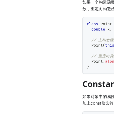
如果一个构造函
数，重定向构造
class
Point
double
 x
,
// 主构造
Point
(
thi
// 重定向
Point
.
alo
}
Const
如果对象中的属性
加上const修饰