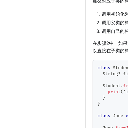
那么对应子类的
调用初始化
调用父类的
调用自己的
在步骤2中，如
以直接在子类的
class
Stude
String
?
 f
Student
.
f
print
(
'
}
}
class
Jone
Jone
.
from