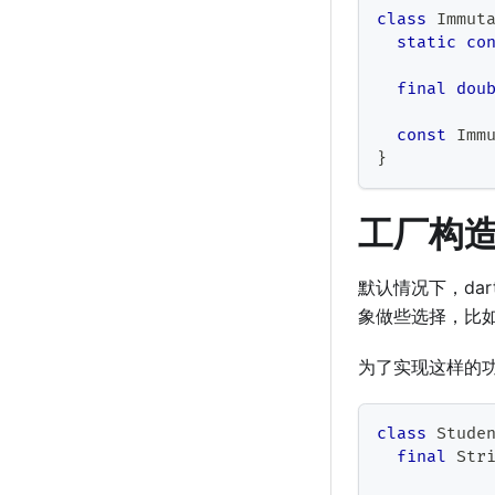
class
Immut
static
co
final
dou
const
Imm
}
工厂构
默认情况下，da
象做些选择，比
为了实现这样的功能
class
Stude
final
Str