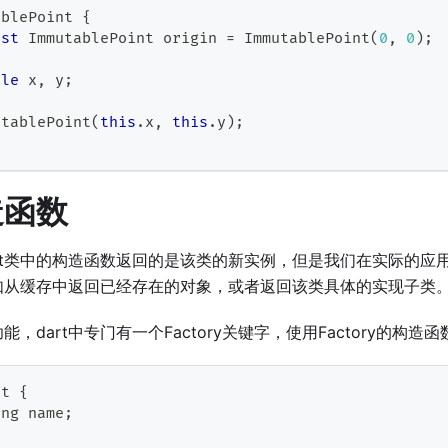
ablePoint
{
nst
ImmutablePoint
 origin 
=
ImmutablePoint
(
0
,
0
)
;
ble
 x
,
 y
;
utablePoint
(
this
.
x
,
this
.
y
)
;
造函数
rt类中的构造函数返回的是该类的新实例，但是我们在实际的应
如从缓存中返回已经存在的对象，或者返回该类具体的实现子类
，dart中专门有一个Factory关键字，使用Factory的构
nt
{
ing
 name
;