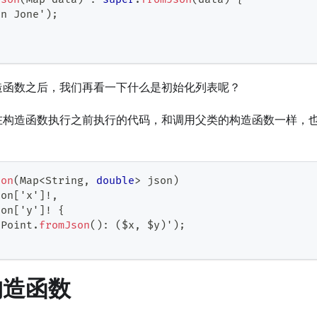
in 
Jone
'
)
;
造函数之后，我们再看一下什么是初始化列表呢？
在构造函数执行之前执行的代码，和调用父类的构造函数一样，
son
(
Map
<
String
,
double
>
 json
)
son
[
'x'
]
!
,
son
[
'y'
]
!
{
Point
.
fromJson
(
)
:
(
$x
,
 $y
)
'
)
;
构造函数