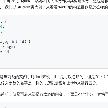
dart中可以使用和class名称相同的函数作为其构造函数，这也
，我们以Student类为例，来看看dart中的构造函数是怎么样
nt
{
0
;
0
;
 age
,
int
 id
)
{
e 
=
 age
;
 
=
 id
;
示的是当前类的实例，对dart来说，this是可以忽略的，但是在
传入参数的名字是一样的，所以需要加上this来进行区分。
简单，但是写起来还是有太多的内容，下面是dart中的一种简