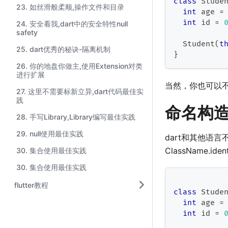
class
Stude
23. 如丝滑般柔顺,操作文件和目录
int
 age 
=
int
 id 
=
24. 安全看我,dart中的安全特性null
safety
Student
(
t
25. dart优秀的秘诀-隔离机制
}
26. 你的地盘你做主,使用Extension对类
进行扩展
当然，你也可以不
27. 这里不需要标新立异,dart代码最佳实
践
命名构
28. 手写Library,Library编写最佳实践
29. null使用最佳实践
dart和其他语
ClassName.id
30. 集合使用最佳实践
30. 集合使用最佳实践
flutter教程
class
Stude
int
 age 
=
int
 id 
=