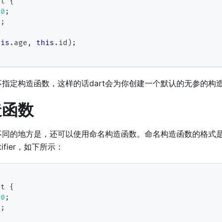
nt
{
0
;
0
;
his
.
age
,
this
.
id
)
;
指定构造函数，这样的话dart会为你创建一个默认的无参的构
造函数
言不同的地方是，还可以使用命名构造函数。命名构造函数的格式
entifier，如下所示：
nt
{
0
;
0
;