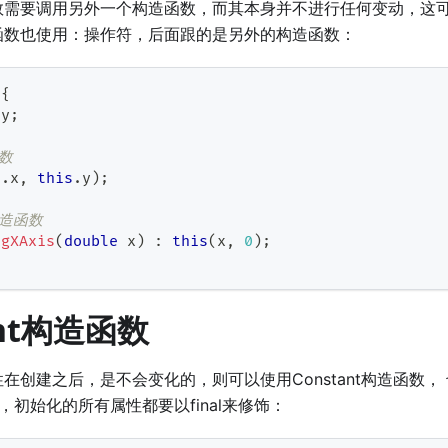
数需要调用另外一个构造函数，而其本身并不进行任何变动，这
函数也使用：操作符，后面跟的是另外的构造函数：
{
 y
;
函数
s
.
x
,
this
.
y
)
;
构造函数
ngXAxis
(
double
 x
)
:
this
(
x
,
0
)
;
ant构造函数
在创建之后，是不会变化的，则可以使用Constant构造函数，
符，初始化的所有属性都要以final来修饰：