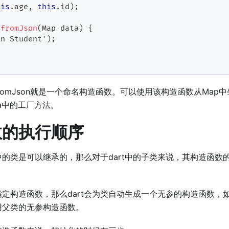
his
.
age
,
this
.
id
)
;
.
fromJson
(
Map
 data
)
{
in 
Student
'
)
;
t.fromJson就是一个命名构造函数。可以使用该构造函数从Map中生
va中的工厂方法。
数的执行顺序
t中的类是可以继承的，那么对于dart中的子类来说，其构造函
类指定构造函数，那么dart会为类自动生成一个无参的构造函数，
用父类的无参构造函数。