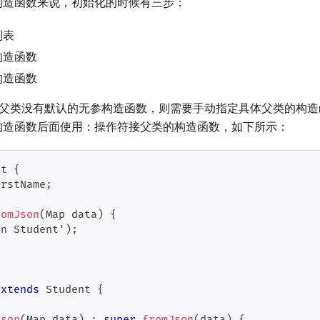
构造函数来说，初始化的时候有三步：
列表
构造函数
构造函数
果父类没有默认的无参构造函数，则需要手动指定具体父类的构造
构造函数后面使用：操作符接父类的构造函数，如下所示：
nt
{
irstName
;
romJson
(
Map
 data
)
{
in 
Student
'
)
;
extends
Student
{
Json
(
Map
 data
)
:
super
.
fromJson
(
data
)
{