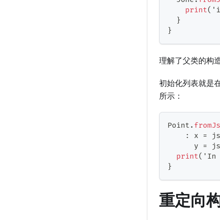
print
(
'
}
}
理解了父类的构
初始化列表就是
所示：
Point
.
fromJ
:
 x 
=
 j
      y 
=
 j
print
(
'
In
}
重定向