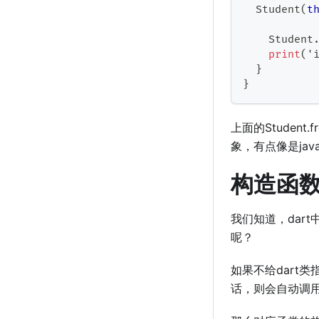
Student
(
t
Student
print
(
'
}
}
上面的Studen
象，有点像是ja
构造函
我们知道，dar
呢？
如果不给dart
话，则会自动调