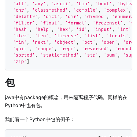
'all'
,
'any'
,
'ascii'
,
'bin'
,
'bool'
,
'bytear
'chr'
,
'classmethod'
,
'compile'
,
'complex'
,
'
'delattr'
,
'dict'
,
'dir'
,
'divmod'
,
'enumerat
'filter'
,
'float'
,
'format'
,
'frozenset'
,
'ge
'hash'
,
'help'
,
'hex'
,
'id'
,
'input'
,
'int'
,
'iter'
,
'len'
,
'license'
,
'list'
,
'locals'
,
'
'min'
,
'next'
,
'object'
,
'oct'
,
'open'
,
'ord'
'quit'
,
'range'
,
'repr'
,
'reversed'
,
'round'
,
'sorted'
,
'staticmethod'
,
'str'
,
'sum'
,
'supe
'zip'
]
包
java中有package的概念，用来隔离程序代码。同样的在
Python中也有包。
我们看一个Python中包的例子：