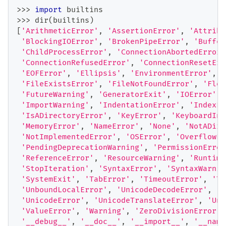
>>
>
import
 builtins
>>
>
dir
(
builtins
)
[
'ArithmeticError'
,
'AssertionError'
,
'Attribu
'BlockingIOError'
,
'BrokenPipeError'
,
'Buffer
'ChildProcessError'
,
'ConnectionAbortedError'
'ConnectionRefusedError'
,
'ConnectionResetErr
'EOFError'
,
'Ellipsis'
,
'EnvironmentError'
,
'
'FileExistsError'
,
'FileNotFoundError'
,
'Floa
'FutureWarning'
,
'GeneratorExit'
,
'IOError'
,
'ImportWarning'
,
'IndentationError'
,
'IndexEr
'IsADirectoryError'
,
'KeyError'
,
'KeyboardInt
'MemoryError'
,
'NameError'
,
'None'
,
'NotADire
'NotImplementedError'
,
'OSError'
,
'OverflowEr
'PendingDeprecationWarning'
,
'PermissionError
'ReferenceError'
,
'ResourceWarning'
,
'Runtime
'StopIteration'
,
'SyntaxError'
,
'SyntaxWarnin
'SystemExit'
,
'TabError'
,
'TimeoutError'
,
'Tr
'UnboundLocalError'
,
'UnicodeDecodeError'
,
'U
'UnicodeError'
,
'UnicodeTranslateError'
,
'Uni
'ValueError'
,
'Warning'
,
'ZeroDivisionError'
,
'__debug__'
,
'__doc__'
,
'__import__'
,
'__name