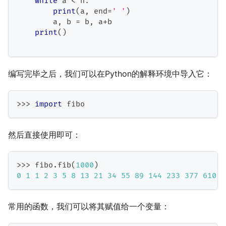
while
 a 
<
 n
:
print
(
a
,
 end
=
' '
)
        a
,
 b 
=
 b
,
 a
+
b
print
(
)
编写完毕之后，我们可以在Python的解释环境中导入它：
>>
>
import
 fibo
然后直接使用即可：
>>
>
 fibo
.
fib
(
1000
)
0
1
1
2
3
5
8
13
21
34
55
89
144
233
377
610
9
常用的函数，我们可以将其赋值给一个变量：