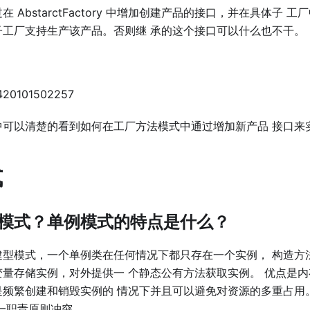
 AbstarctFactory 中增加创建产品的接⼝，并在具体⼦ 
⼦⼯⼚⽀持⽣产该产品。否则继 承的这个接⼝可以什么也不⼲。
中可以清楚的看到如何在⼯⼚⽅法模式中通过增加新产品 接⼝来
式
模式？单例模式的特点是什么？
建型模式，⼀个单例类在任何情况下都只存在⼀个实例， 构造⽅
变量存储实例，对外提供⼀ 个静态公有⽅法获取实例。 优点是
是频繁创建和销毁实例的 情况下并且可以避免对资源的多重占⽤
⼀职责原则冲突。