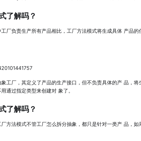
式了解吗？
中⼯⼚负责⽣产所有产品相⽐，⼯⼚⽅法模式将⽣成具体 产品的
抽象⼯⼚，其定义了产品的⽣产接⼝，但不负责具体的产 品，将
不⽤通过指定类型来创建对 象了。
式了解吗？
⼯⼚⽅法模式不管⼯⼚怎么拆分抽象，都只是针对⼀类产 品，如