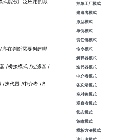
模式能被⼴泛应⽤的原
抽象⼯⼚模式
建造者模式
原型模式
单例模式
责任链模式
，程序在判断需要创建哪
命令模式
解释器模式
/桥接模式 /过滤器 /
迭代器模式
中介者模式
迭代器 /中介者 /备
备忘录模式
空对象模式
观察者模式
状态模式
策略模式
模板⽅法模式
访问者模式