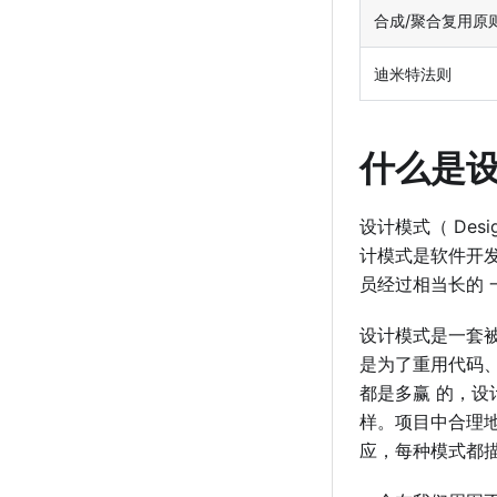
合成/聚合复用原
迪米特法则
什么是
设计模式（ Des
计模式是软件开
员经过相当⻓的
设计模式是⼀套
是为了重⽤代码
都是多赢 的，
样。项⽬中合理
应，每种模式都