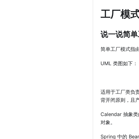
⼯⼚模
说⼀说简单
简单⼯⼚模式指
UML 类图如下：
适⽤于⼯⼚类负
背开闭原则，且
Calendar 抽象
对象。
Spring 中的 