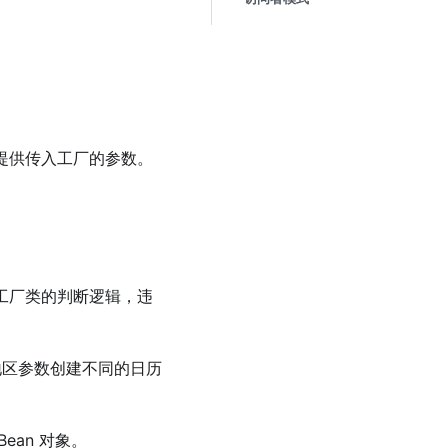
提供传⼊⼯⼚的参数。
⼯⼚类的判断逻辑，违
不同 的地区参数创建不同的⽇历
Bean 对象。