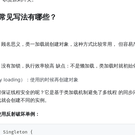
常⻅写法有哪些？
，顾名思义，类⼀加载就创建对象，这种⽅式⽐较常⽤， 但容易
，没有加锁，执⾏效率较⾼ 缺点：不是懒加载，类加载时就初始
zy loading）：使⽤的时候再创建对象
何保证线程安全的呢？它是基于类加载机制避免了多线程 的同步
载就会创建不同的实例。
使⽤反射破坏单例：
s
Singleton
{