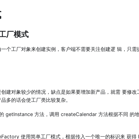
式
⼯⼚模式
由⼀个⼯⼚对象来创建实例，客户端不需要关注创建逻 辑，只需
责创建对象较少的情况，缺点是如果要增加新产品，就需 要修改
产品多的话会使⼯⼚类⽐较复杂。
类的 getInstance ⽅法，调⽤ createCalendar ⽅法根据
BeanFactory 使⽤简单⼯⼚模式，根据传⼊⼀个唯⼀的标识来 获得 