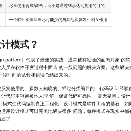
则
尽量使用合成/聚合，而不是通过继承达到复用的目的
一个软件实体应当尽可能少的与其他实体发生相互作用
设计模式？
ign pattern）代表了最佳的实践，通常被有经验的⾯向对象 
发⼈员在软件开发过程中⾯临 的⼀般问题的解决⽅案。这些解决
 ⼀段时间的试验和错误总结出来的。
被反复使⽤的、多数⼈知晓的、经过分类编⽬的、代码设 计经验
、让代码更容易被他⼈理 解、保证代码可靠性。 毫⽆疑问，设
设计模式使代码编制真正⼯程化，设计模式是软件⼯程的基⽯，如
地运⽤设计模式可以完美地解决很多 问题，每种模式在现实中都
描述了