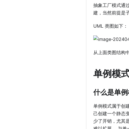
抽象⼯⼚模式通过在
建，当然前提是
UML 类图如下：
从上⾯类图结构
单例模
什么是单例
单例模式属于创
⼰创建⼀个静态
少了开销，尤其
难以扩展， 与单