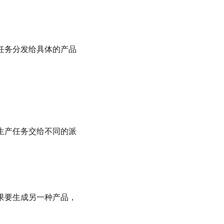
任务分发给具体的产品
⽣产任务交给不同的派
果要⽣成另⼀种产品，