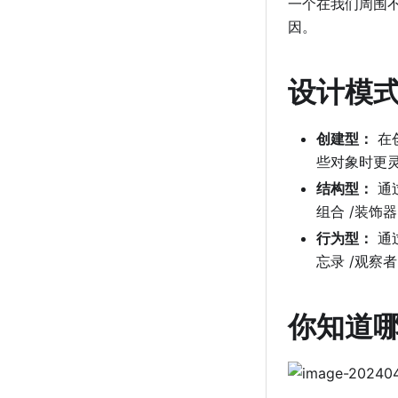
⼀个在我们周围
因。
设计模式
创建型：
在
些对象时更灵
结构型：
通
组合 /装饰器
⾏为型：
通过
忘录 /观察者
你知道