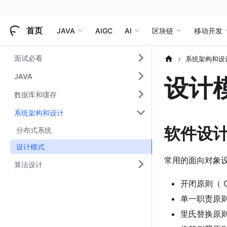
首页
JAVA
AIGC
AI
区块链
移动开发
面试必看
系统架构和设
设计
JAVA
数据库和缓存
系统架构和设计
软件设
分布式系统
设计模式
常⽤的⾯向对象设
算法设计
开闭原则（ Ope
单⼀职责原则（ Si
⾥⽒替换原则（ L