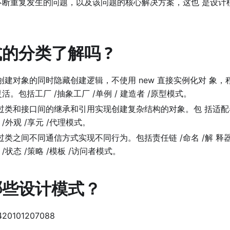
不断重复发⽣的问题，以及该问题的核⼼解决⽅案，这也 是设计
的分类了解吗 ?
创建对象的同时隐藏创建逻辑，不使⽤ new 直接实例化对 象
活。包括⼯⼚ /抽象⼯⼚ /单例 / 建造者 /原型模式。
过类和接⼝间的继承和引⽤实现创建复杂结构的对象。包 括适配器 
 /外观 /享元 /代理模式。
类之间不同通信⽅式实现不同⾏为。包括责任链 /命名 /解 释器 /
 /状态 /策略 /模板 /访问者模式。
哪些设计模式？